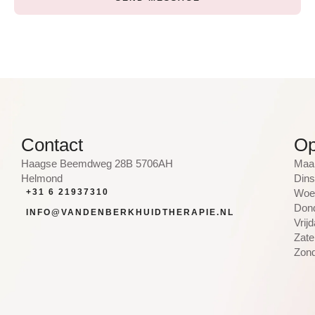
Contact
Op
Haagse Beemdweg 28B 5706AH
Maan
Helmond
Dins
+31 6 21937310
Woen
Dond
INFO@VANDENBERKHUIDTHERAPIE.NL
Vrij
Zate
Zond