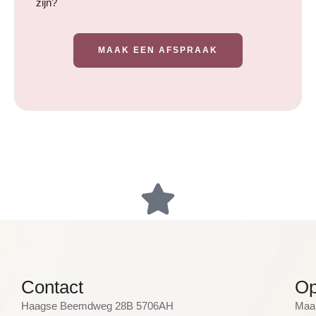
zijn?
MAAK EEN AFSPRAAK
Contact
Op
Haagse Beemdweg 28B 5706AH
Maan