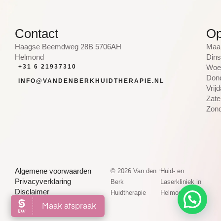
Contact
Op
Haagse Beemdweg 28B 5706AH
Maan
Helmond
Dins
+31 6 21937310
Woen
Dond
INFO@VANDENBERKHUIDTHERAPIE.NL
Vrij
Zate
Zond
-
Algemene voorwaarden
© 2026 Van den
Huid- en
Privacyverklaring
Berk
Laserkliniek in
Disclaimer
Huidtherapie
Helmond