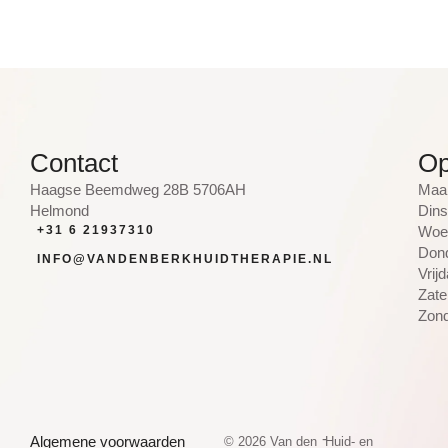
Contact
Op
Haagse Beemdweg 28B 5706AH
Maan
Helmond
Dins
+31 6 21937310
Woen
Dond
INFO@VANDENBERKHUIDTHERAPIE.NL
Vrij
Zate
Zond
-
Algemene voorwaarden
© 2026 Van den
Huid- en